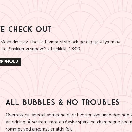
TE CHECK OUT
Maxa din stay i bästa Riviera-style och ge dig själv lyxen av
id. Snakker vi snooze? Utsjekk kl. 13:00.
 opphold
All bubbles & no troubles
Overrask din special someone eller hvorfor ikke unne deg noe 
anledning; Å se frem imot en flaske sparkling champagne cool
rommet ved ankomst er aldri feil!