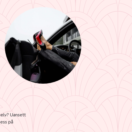
selv? Uansett
ness på