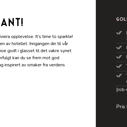
rant!
Gol
viera opplevelse. It’s time to sparkle!
 av hotellet. Inngangen din til vår
 godt i glasset til det vakre synet
erfulgt kan du se frem mot god
ag inspirert av smaker fra verdens
[ncb
Pris