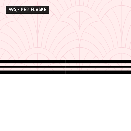
995,- per flaske
The Hotel