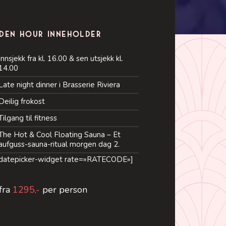
den hour inneholder
Innsjekk fra kl. 16.00 & sen utsjekk kl.
14.00
Late night dinner i Brasserie Riviera
Deilig frokost
Tilgang til fitness
The Hot & Cool Floating Sauna – Et
aufguss-sauna-ritual morgen dag 2.
-datepicker-widget rate=»RATECODE»]
 fra
1295,-
per person