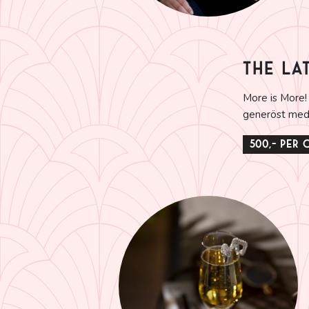
THE LA
More is More! 
generöst med t
500,- per