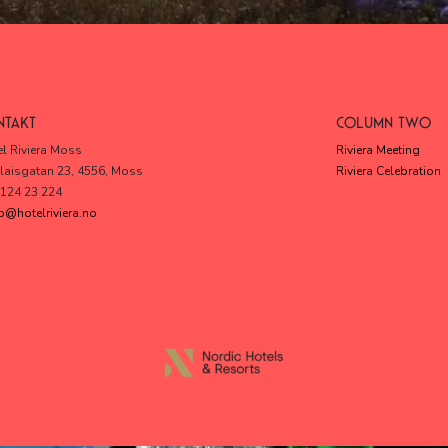
NTAKT
COLUMN TWO
l Riviera Moss
Riviera Meeting
laisgatan 23, 4556, Moss
Riviera Celebration
 124 23 224
o@hotelriviera.no