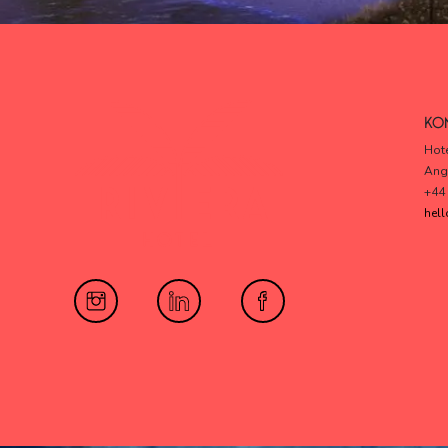
KO
Hote
Ang
+44
hell