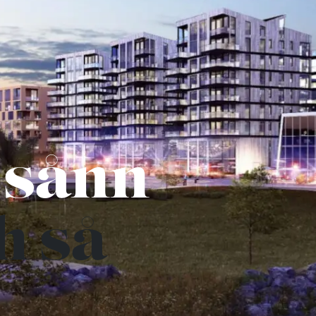
 sånn
h så