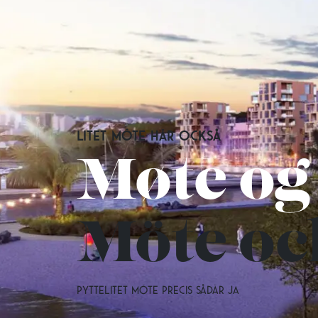
Litet möte här också
Møte og
Möte oc
pyttelitet möte precis sådär ja